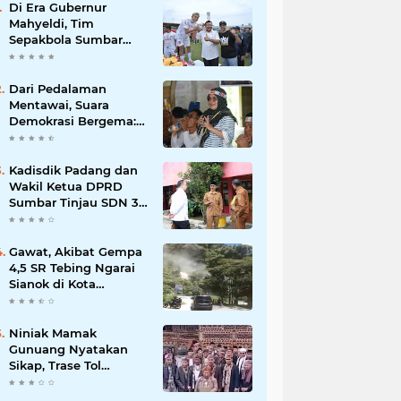
Di Era Gubernur
Mahyeldi, Tim
Sepakbola Sumbar
Boyong Medali Emas
dari Pentas Porwil
Sumatera XI
Dari Pedalaman
Mentawai, Suara
Demokrasi Bergema:
Bawaslu RI
Deklarasikan
Kampung
Kadisdik Padang dan
Pengawasan
Wakil Ketua DPRD
Partisipatif di Desa
Sumbar Tinjau SDN 33
Matotonan
Rawang Barat, Minta
Publik Tak
Berspekulasi Soal
Gawat, Akibat Gempa
Dugaan Bullying Siswi
4,5 SR Tebing Ngarai
Sianok di Kota
Bukittinggi Longsor
Niniak Mamak
Gunuang Nyatakan
Sikap, Trase Tol
Padang–Pekanbaru
Ditolak Lewati Tanah