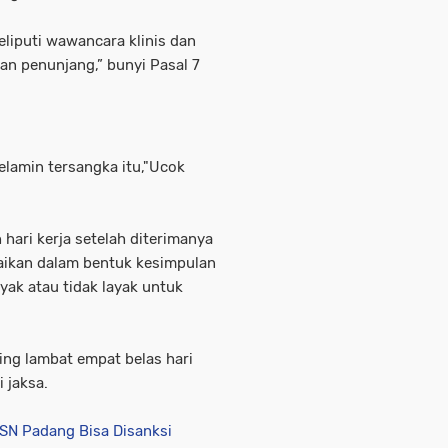
liputi wawancara klinis dan
aan penunjang,” bunyi Pasal 7
kelamin tersangka itu,"Ucok
h hari kerja setelah diterimanya
aikan dalam bentuk kesimpulan
ak atau tidak layak untuk
ing lambat empat belas hari
 jaksa.
ASN Padang Bisa Disanksi