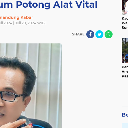
m Potong Alat Vital
nandung Kabar
Kad
li 2024 | Juli 20, 2024 WIB |
Wak
Sumbar T
Raw
SHARE
Pub
Soa
Sis
Pem
Ama
Pas
Bel
For
Be