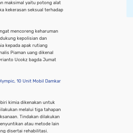
n maksimal yaitu potong alat
gka kekerasan seksual terhadap
 sangat mencoreng keharuman
ndukung kepolisian dan
ia kepada apak rutiang
nalis Piaman uang dikenal
vrianto Ucokz bagda Jumat
lympic, 10 Unit Mobil Damkar
ebiri kimia dikenakan untuk
ilakukan melalui tiga tahapan
laksanaan. Tindakan dilakukan
penyuntikan atau metode lain
g disertai rehabilitasi.