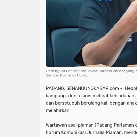
Dedengkot Forum Komunikasi Jurnalis Piaman yang di
Sumbar Novrianto Ucokz
PADANG, SENANDUNGKABAR.com - Heboh,
kampung, dunia sinis melihat kebiadaba
dan bersetubuh berulang kali dengan ana
melahirkan.
Wartawan asal piaman (Padang Pariaman 
Forum Komunikasi Jurnalis Piaman, mende