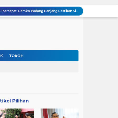
Tol Sicincin–Bukittinggi Dipercepat, Pemko Padang Panjang Pastikan Siap Dukung Penuh Pembangunan
Usai Demo Ricuh di Depan Kajati Sumbar, Mahasiswa UIN Imam Bonjol Sampaikan Permintaan Maaf Terbuka
Skill Kini Lebih Berharga dari Gelar, Perusahaan Dunia Mulai Tinggalkan Pola Rekrutmen Lama
Truk CPO Terjun ke Jurang Sedalam 50 Meter di Sitinjau Lauik, PKJR Tewas Terjepit di Lokasi
Niniak Mamak Gunuang Nyatakan Sikap, Trase Tol Padang–Pekanbaru Ditolak Lewati Tanah Ulayat
Kadisdik Padang dan Wakil Ketua DPRD Sumbar Tinjau SDN 33 Rawang Barat, Minta Publik Tak Berspekulasi Soal Dugaan Bullying Siswi
KPK Periksa Plt Gubernur Riau, Dalami Dugaan Pemerasan Proyek PUPR yang Menjerat Sejumlah Pejabat
Pemko Bukittinggi Amankan Aset Daerah, Pasang Plang di Lahan Belakang Universitas Fort de Kock
IK
TOKOH
Bupati Dharmasraya Turun Langsung ke SPBU, Pastikan Tak Ada Retribusi Parkir bagi Kendaraan Antre BBM
Banjir dan Longsor Ancam Kawasan Danau Maninjau, Sungai Meluap hingga Dekati Permukiman Warga
tikel Pilihan