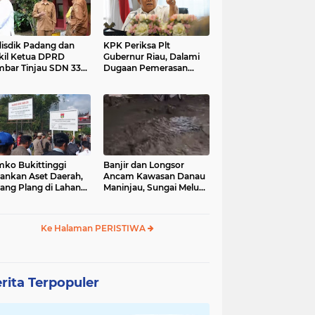
isdik Padang dan
KPK Periksa Plt
il Ketua DPRD
Gubernur Riau, Dalami
injau SDN 33
Dugaan Pemerasan
ang Barat, Minta
Proyek PUPR yang
lik Tak Berspekulasi
Menjerat Sejumlah
l Dugaan Bullying
Pejabat
wi
ko Bukittinggi
Banjir dan Longsor
nkan Aset Daerah,
Ancam Kawasan Danau
ang Plang di Lahan
Maninjau, Sungai Meluap
akang Universitas
hingga Dekati
t de Kock
Permukiman Warga
Ke Halaman PERISTIWA
rita Terpopuler