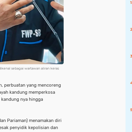
kenal sebagai wartawan aliran keras
 perbuatan yang mencoreng
n ayah kandung memperkosa
k kandung nya hingga
dan Pariaman) menamakan diri
sak penyidik kepolisian dan