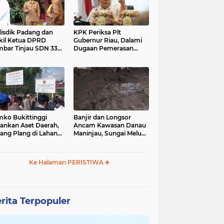
isdik Padang dan
KPK Periksa Plt
il Ketua DPRD
Gubernur Riau, Dalami
injau SDN 33
Dugaan Pemerasan
ang Barat, Minta
Proyek PUPR yang
lik Tak Berspekulasi
Menjerat Sejumlah
l Dugaan Bullying
Pejabat
wi
ko Bukittinggi
Banjir dan Longsor
nkan Aset Daerah,
Ancam Kawasan Danau
ang Plang di Lahan
Maninjau, Sungai Meluap
akang Universitas
hingga Dekati
t de Kock
Permukiman Warga
Ke Halaman PERISTIWA
rita Terpopuler