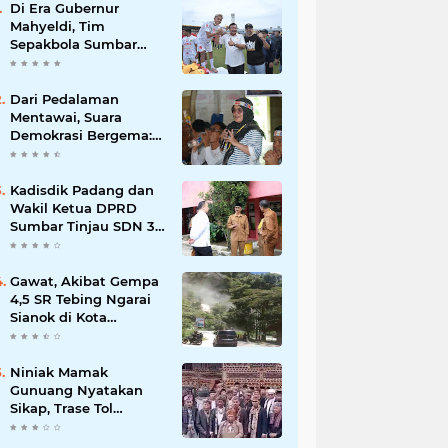
Di Era Gubernur
Mahyeldi, Tim
Sepakbola Sumbar
Boyong Medali Emas
dari Pentas Porwil
Sumatera XI
Dari Pedalaman
Mentawai, Suara
Demokrasi Bergema:
Bawaslu RI
Deklarasikan
Kampung
Kadisdik Padang dan
Pengawasan
Wakil Ketua DPRD
Partisipatif di Desa
Sumbar Tinjau SDN 33
Matotonan
Rawang Barat, Minta
Publik Tak
Berspekulasi Soal
Gawat, Akibat Gempa
Dugaan Bullying Siswi
4,5 SR Tebing Ngarai
Sianok di Kota
Bukittinggi Longsor
Niniak Mamak
Gunuang Nyatakan
Sikap, Trase Tol
Padang–Pekanbaru
Ditolak Lewati Tanah