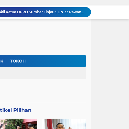
Kadisdik Padang dan Wakil Ketua DPRD Sumbar Tinjau SDN 33 Rawang Barat, Minta Publik Tak Berspekulasi Soal Dugaan Bullying Siswi
KPK Periksa Plt Gubernur Riau, Dalami Dugaan Pemerasan Proyek PUPR yang Menjerat Sejumlah Pejabat
Pemko Bukittinggi Amankan Aset Daerah, Pasang Plang di Lahan Belakang Universitas Fort de Kock
Bupati Dharmasraya Turun Langsung ke SPBU, Pastikan Tak Ada Retribusi Parkir bagi Kendaraan Antre BBM
Banjir dan Longsor Ancam Kawasan Danau Maninjau, Sungai Meluap hingga Dekati Permukiman Warga
Tol Sicincin–Bukittinggi Dipercepat, Pemko Padang Panjang Pastikan Siap Dukung Penuh Pembangunan
Usai Demo Ricuh di Depan Kajati Sumbar, Mahasiswa UIN Imam Bonjol Sampaikan Permintaan Maaf Terbuka
Skill Kini Lebih Berharga dari Gelar, Perusahaan Dunia Mulai Tinggalkan Pola Rekrutmen Lama
IK
TOKOH
Truk CPO Terjun ke Jurang Sedalam 50 Meter di Sitinjau Lauik, PKJR Tewas Terjepit di Lokasi
Niniak Mamak Gunuang Nyatakan Sikap, Trase Tol Padang–Pekanbaru Ditolak Lewati Tanah Ulayat
tikel Pilihan