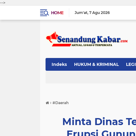
-->
HOME
Jum'at
7 Agu 2026
Indeks
HUKUM & KRIMINAL
LEG
›
#Daerah
Minta Dinas T
Erupsi Gunun