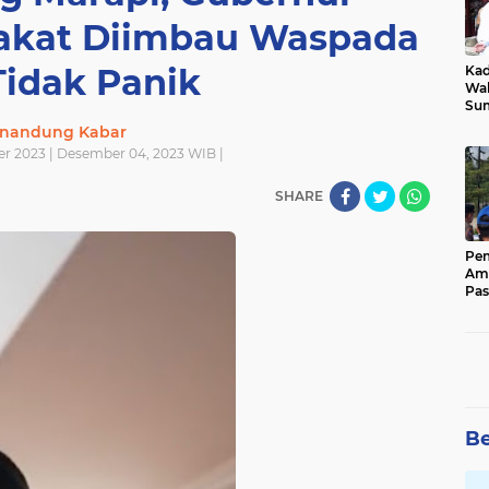
rakat Diimbau Waspada
Tidak Panik
Kad
Wak
Sumbar T
Raw
nandung Kabar
Pub
r 2023 | Desember 04, 2023 WIB |
Soa
Sis
SHARE
Pem
Ama
Pas
Bel
For
Be