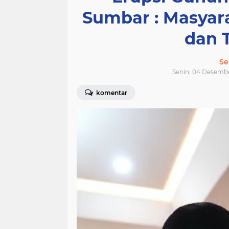
Sumbar : Masya
dan 
Se
Senin, 04 Desembe
komentar