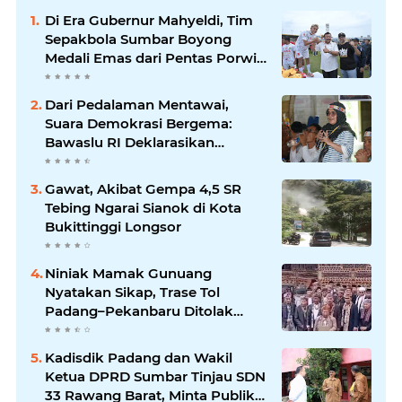
Di Era Gubernur Mahyeldi, Tim
Sepakbola Sumbar Boyong
Medali Emas dari Pentas Porwil
Sumatera XI
Dari Pedalaman Mentawai,
Suara Demokrasi Bergema:
Bawaslu RI Deklarasikan
Kampung Pengawasan
Partisipatif di Desa Matotonan
Gawat, Akibat Gempa 4,5 SR
Tebing Ngarai Sianok di Kota
Bukittinggi Longsor
Niniak Mamak Gunuang
Nyatakan Sikap, Trase Tol
Padang–Pekanbaru Ditolak
Lewati Tanah Ulayat
Kadisdik Padang dan Wakil
Ketua DPRD Sumbar Tinjau SDN
33 Rawang Barat, Minta Publik