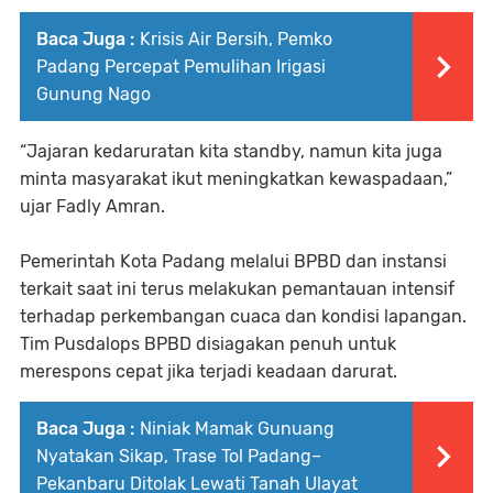
Baca Juga :
Krisis Air Bersih, Pemko
Padang Percepat Pemulihan Irigasi
Gunung Nago
“Jajaran kedaruratan kita standby, namun kita juga
minta masyarakat ikut meningkatkan kewaspadaan,”
ujar Fadly Amran.
Pemerintah Kota Padang melalui BPBD dan instansi
terkait saat ini terus melakukan pemantauan intensif
terhadap perkembangan cuaca dan kondisi lapangan.
Tim Pusdalops BPBD disiagakan penuh untuk
merespons cepat jika terjadi keadaan darurat.
Baca Juga :
Niniak Mamak Gunuang
Nyatakan Sikap, Trase Tol Padang–
Pekanbaru Ditolak Lewati Tanah Ulayat