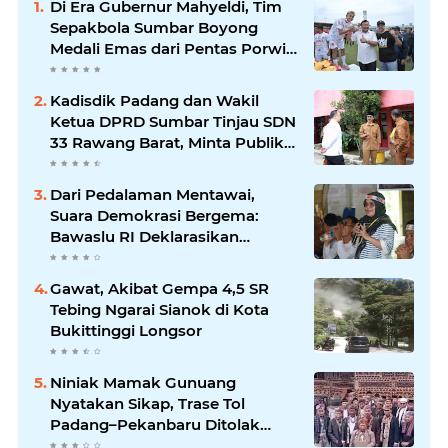
Di Era Gubernur Mahyeldi, Tim
Sepakbola Sumbar Boyong
Medali Emas dari Pentas Porwil
Sumatera XI
Kadisdik Padang dan Wakil
Ketua DPRD Sumbar Tinjau SDN
33 Rawang Barat, Minta Publik
Tak Berspekulasi Soal Dugaan
Bullying Siswi
Dari Pedalaman Mentawai,
Suara Demokrasi Bergema:
Bawaslu RI Deklarasikan
Kampung Pengawasan
Partisipatif di Desa Matotonan
Gawat, Akibat Gempa 4,5 SR
Tebing Ngarai Sianok di Kota
Bukittinggi Longsor
Niniak Mamak Gunuang
Nyatakan Sikap, Trase Tol
Padang–Pekanbaru Ditolak
Lewati Tanah Ulayat