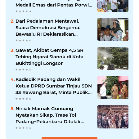
Medali Emas dari Pentas Porwil
Sumatera XI
Dari Pedalaman Mentawai,
Suara Demokrasi Bergema:
Bawaslu RI Deklarasikan
Kampung Pengawasan
Partisipatif di Desa Matotonan
Gawat, Akibat Gempa 4,5 SR
Tebing Ngarai Sianok di Kota
Bukittinggi Longsor
Kadisdik Padang dan Wakil
Ketua DPRD Sumbar Tinjau SDN
33 Rawang Barat, Minta Publik
Tak Berspekulasi Soal Dugaan
Bullying Siswi
Niniak Mamak Gunuang
Nyatakan Sikap, Trase Tol
Padang–Pekanbaru Ditolak
Lewati Tanah Ulayat