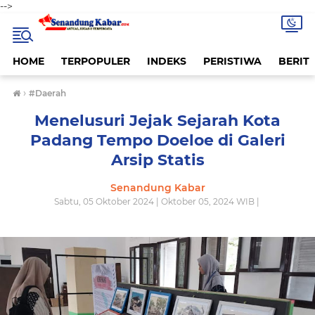
-->
HOME
TERPOPULER
INDEKS
PERISTIWA
BERITA
›
#Daerah
Menelusuri Jejak Sejarah Kota
Padang Tempo Doeloe di Galeri
Arsip Statis
Senandung Kabar
Sabtu, 05 Oktober 2024 | Oktober 05, 2024 WIB |