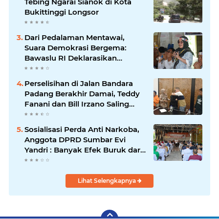
Tebing Ngarai Sianok di Kota
Bukittinggi Longsor
Dari Pedalaman Mentawai,
Suara Demokrasi Bergema:
Bawaslu RI Deklarasikan
Kampung Pengawasan
Partisipatif di Desa Matotonan
Perselisihan di Jalan Bandara
Padang Berakhir Damai, Teddy
Fanani dan Bill Irzano Saling
Memaafkan
Sosialisasi Perda Anti Narkoba,
Anggota DPRD Sumbar Evi
Yandri : Banyak Efek Buruk dari
Narkoba
Lihat Selengkapnya